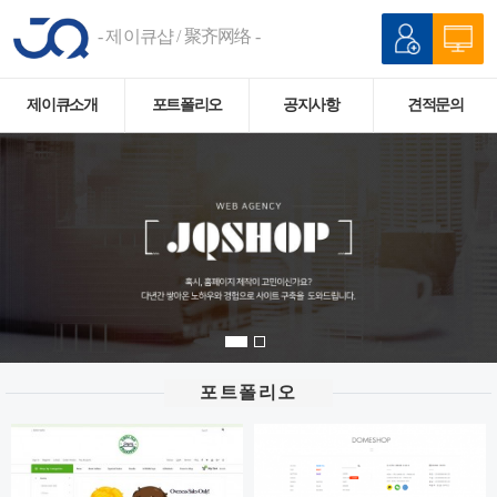
- 제이큐샵 / 聚齐网络 -
제이큐소개
포트폴리오
공지사항
견적문의
포트폴리오