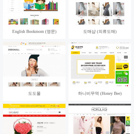
English Bookmom (영문)
도매샵 (의류도매)
도도몰
하니비무역 (Honey Bee)