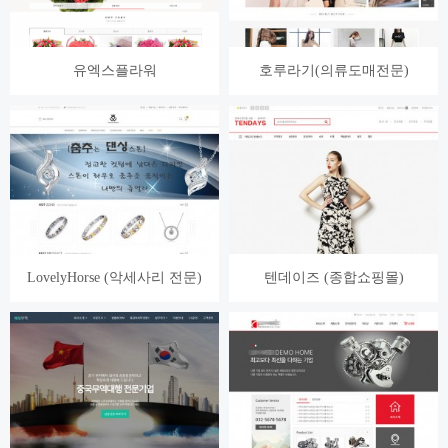
유엑스플라워
호루라기(의류도매전문)
LovelyHorse (악세사리 전문)
텐데이즈 (종합쇼핑몰)