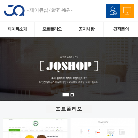
- 제이큐샵 / 聚齐网络 -
제이큐소개
포트폴리오
공지사항
견적문의
포트폴리오