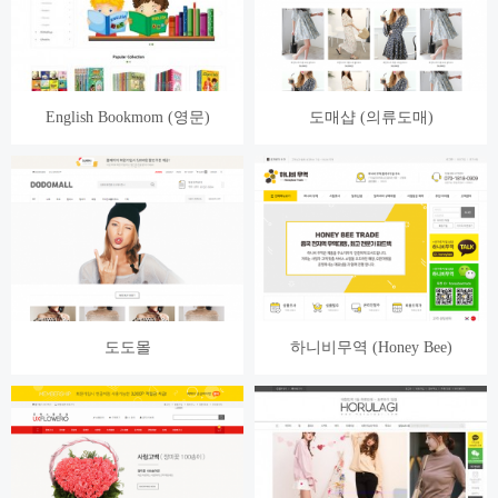
English Bookmom (영문)
도매샵 (의류도매)
도도몰
하니비무역 (Honey Bee)