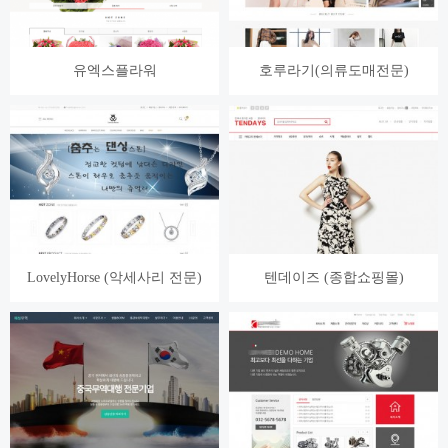
유엑스플라워
호루라기(의류도매전문)
LovelyHorse (악세사리 전문)
텐데이즈 (종합쇼핑몰)