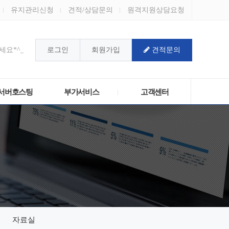
유지관리신청
견적/상담문의
원격지원상담요청
요*^_^*
로그인
회원가입
견적문의
!
서버호스팅
부가서비스
고객센터
자료실