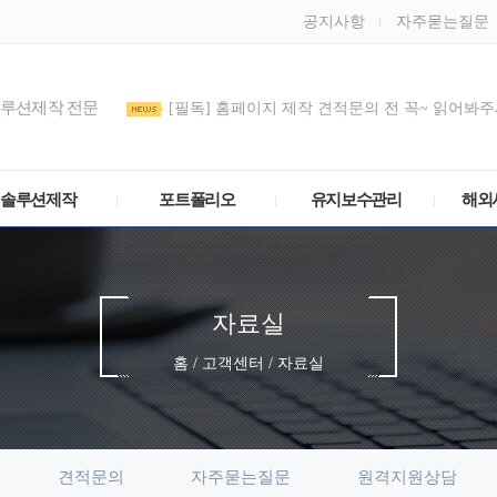
공지사항
자주묻는질문
솔루션제작 전문
[필독] 홈페이지 제작 견적문의 전 꼭~ 읽어봐주세
도메인 DNS/호스트IP(A 레코드) 설정 방법
관리모드 비밀번호를 정기적으로 변경해주세요
솔루션제작
포트폴리오
유지보수관리
해외
자료실
홈 / 고객센터 / 자료실
견적문의
자주묻는질문
원격지원상담