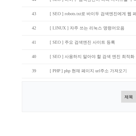
43
[ SEO ]
robots.txt로 바이두 검색엔진에게 
42
[ LINUX ]
자주 쓰는 리눅스 명령어모음
41
[ SEO ]
주요 검색엔진 사이트 등록
40
[ SEO ]
사용하지 말아야 할 검색 엔진 최적화 
39
[ PHP ]
php 현재 페이지 url주소 가져오기
처음
맨끝