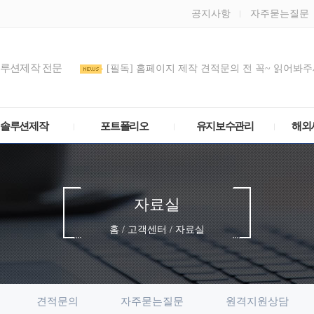
공지사항
자주묻는질문
솔루션제작 전문
[필독] 홈페이지 제작 견적문의 전 꼭~ 읽어봐주세
도메인 DNS/호스트IP(A 레코드) 설정 방법
관리모드 비밀번호를 정기적으로 변경해주세요
솔루션제작
포트폴리오
유지보수관리
해외
자료실
홈 / 고객센터 / 자료실
견적문의
자주묻는질문
원격지원상담