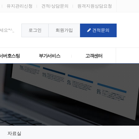
유지관리신청
견적/상담문의
원격지원상담요청
요*^_^*
로그인
회원가입
견적문의
!
서버호스팅
부가서비스
고객센터
자료실