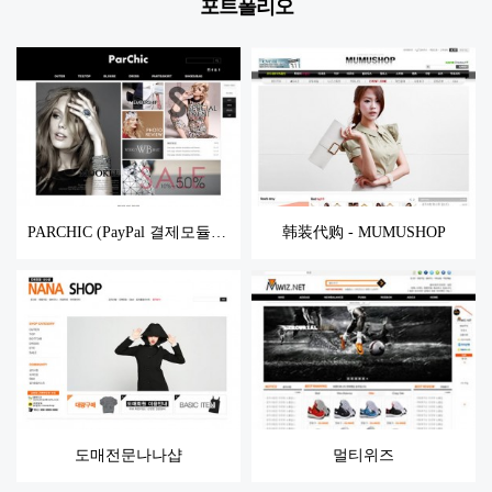
포트폴리오
PARCHIC (PayPal 결제모듈연동)
韩装代购 - MUMUSHOP
도매전문나나샵
멀티위즈