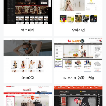
럭스파찌
수아샤인
demo002
IN-MART 韩国生活馆