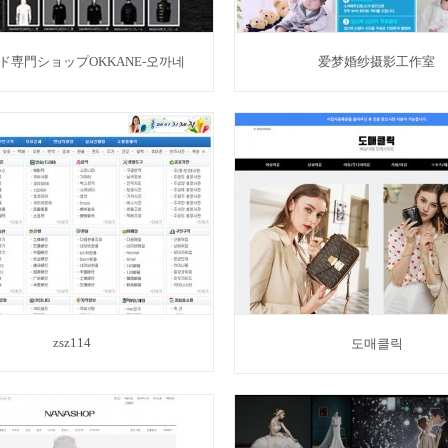
ド専門ショップOKKANE-오까네
爱梦婚纱摄影工作室
zsz114
도매클릭