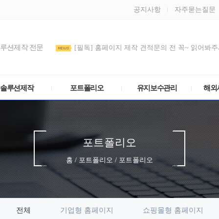
공지사항
자주묻는질문
솔루션제작 전문
[필독] 홈페이지 제작 견적문의 전 꼭~ 읽어봐주세
도메인 DNS/호스트IP(A 레코드) 설정 방법
관리모드 비밀번호를 정기적으로 변경해주세요
솔루션제작
포트폴리오
유지보수관리
해외
포트폴리오
홈 / 포트폴리오 / 포트폴리오
전체
기업형 홈페이지
쇼핑몰형 홈페이지