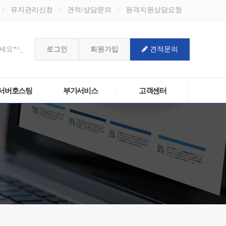
유지관리신청
견적/상담문의
원격지원상담요청
요*^_^*
로그인
회원가입
견적문의
!
서버호스팅
부가서비스
고객센터