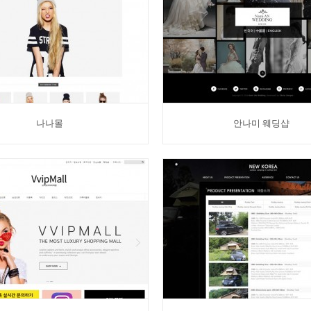
나나몰
안나미 웨딩샵