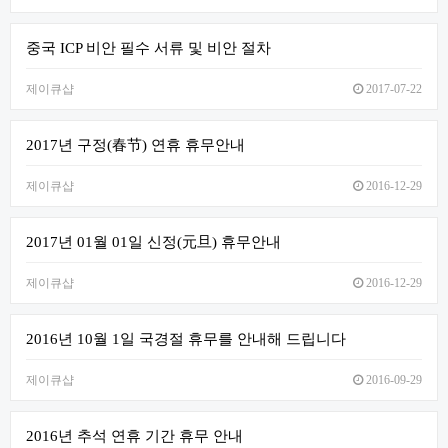
중국 ICP 비안 필수 서류 및 비안 절차
제이큐샵
2017-07-22
2017년 구정(春节) 연휴 휴무안내
제이큐샵
2016-12-29
2017년 01월 01일 신정(元旦) 휴무안내
제이큐샵
2016-12-29
2016년 10월 1일 국경절 휴무를 안내해 드립니다
제이큐샵
2016-09-29
2016년 추석 연휴 기간 휴무 안내