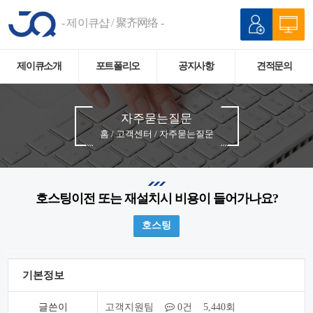
- 제이큐샵 / 聚齐网络 -
제이큐소개
포트폴리오
공지사항
견적문의
자주묻는질문
홈 / 고객센터 / 자주묻는질문
호스팅이전 또는 재설치시 비용이 들어가나요?
호스팅
기본정보
글쓴이
고객지원팀
0건 5,440회