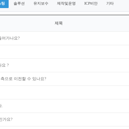
스팅
솔루션
유지보수
제작및운영
ICP비안
기타
제목
들어가나요?
요 ?
측으로 이전할 수 있나요?
.
량인가요?