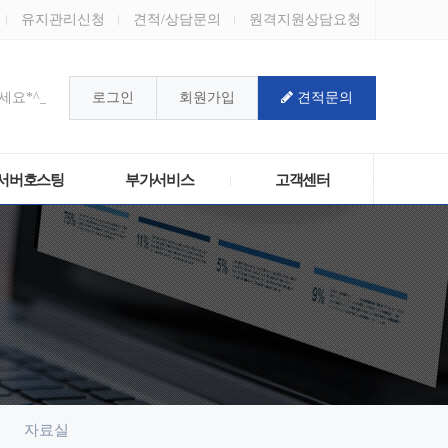
유지관리신청
견적/상담문의
원격지원상담요청
요*^_^*
로그인
회원가입
견적문의
!
서버호스팅
부가서비스
고객센터
자료실