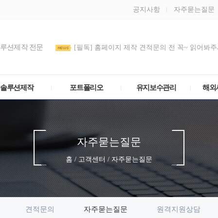
공지사항
자주묻는질문
솔루션제작 전문
[필독] 홈페이지 제작 견적문의 전 꼭~ 읽어봐주세
도메인 DNS/호스트IP(A 레코드) 설정 방법
관리모드 비밀번호를 정기적으로 변경해주세요
솔루션제작
포트폴리오
유지보수관리
해외
자주묻는질문
홈 / 고객센터 / 자주묻는질문
견적문의
자주묻는질문
원격지원상담