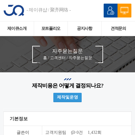
- 제이큐샵 / 聚齐网络 -
제이큐소개
포트폴리오
공지사항
견적문의
자주묻는질문
홈 / 고객센터 / 자주묻는질문
제작비용은 어떻게 결정되나요?
제작및운영
기본정보
글쓴이
고객지원팀
0건 1,432회