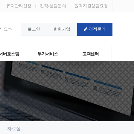
유지관리신청
견적/상담문의
원격지원상담요청
요*^_^*
로그인
회원가입
견적문의
!
서버호스팅
부가서비스
고객센터
자료실