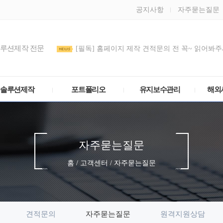
공지사항
자주묻는질문
솔루션제작 전문
[필독] 홈페이지 제작 견적문의 전 꼭~ 읽어봐주세
도메인 DNS/호스트IP(A 레코드) 설정 방법
관리모드 비밀번호를 정기적으로 변경해주세요
솔루션제작
포트폴리오
유지보수관리
해외
자주묻는질문
홈 / 고객센터 / 자주묻는질문
견적문의
자주묻는질문
원격지원상담