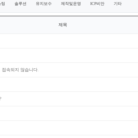
스팅
솔루션
유지보수
제작및운영
ICP비안
기타
제목
 접속되지 않습니다.
?