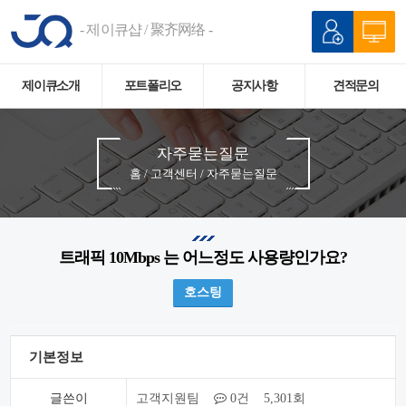
- 제이큐샵 / 聚齐网络 -
제이큐소개
포트폴리오
공지사항
견적문의
자주묻는질문
홈 / 고객센터 / 자주묻는질문
트래픽 10Mbps 는 어느정도 사용량인가요?
호스팅
기본정보
글쓴이
고객지원팀
0건 5,301회