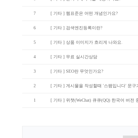
7
[ 기타 ]
웹표준은 어떤 개념인가요?
6
[ 기타 ]
검색엔진등록이란?
5
[ 기타 ]
상품 이미지가 흐리게 나와요.
4
[ 기타 ]
무료 실시간상담
3
[ 기타 ]
SEO란 무엇인가요?
2
[ 기타 ]
게시물을 작성할때 '스팸입니다' 문구
1
[ 기타 ]
위챗(WeChat) 큐큐(QQ) 한국어 버전