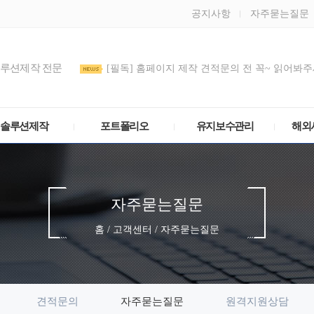
공지사항
자주묻는질문
솔루션제작 전문
[필독] 홈페이지 제작 견적문의 전 꼭~ 읽어봐주세
도메인 DNS/호스트IP(A 레코드) 설정 방법
관리모드 비밀번호를 정기적으로 변경해주세요
솔루션제작
포트폴리오
유지보수관리
해외
자주묻는질문
홈 / 고객센터 / 자주묻는질문
견적문의
자주묻는질문
원격지원상담