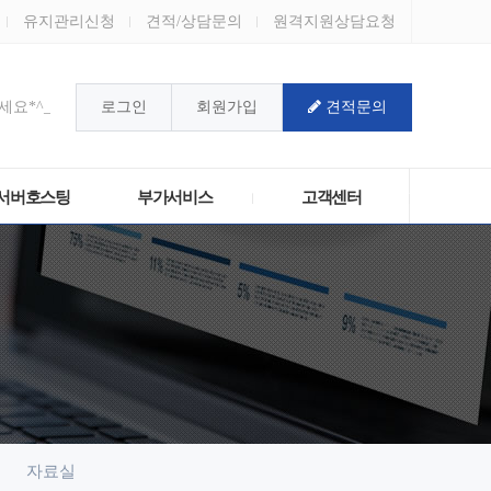
유지관리신청
견적/상담문의
원격지원상담요청
요*^_^*
로그인
회원가입
견적문의
!
서버호스팅
부가서비스
고객센터
자료실