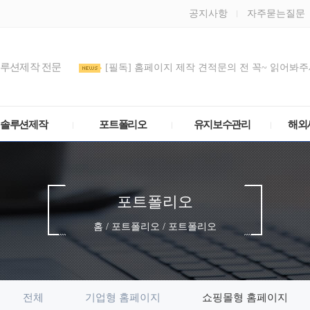
공지사항
자주묻는질문
솔루션제작 전문
[필독] 홈페이지 제작 견적문의 전 꼭~ 읽어봐주세
도메인 DNS/호스트IP(A 레코드) 설정 방법
관리모드 비밀번호를 정기적으로 변경해주세요
솔루션제작
포트폴리오
유지보수관리
해외
포트폴리오
홈 / 포트폴리오 / 포트폴리오
전체
기업형 홈페이지
쇼핑몰형 홈페이지