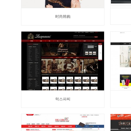
时尚韩购
럭스파찌