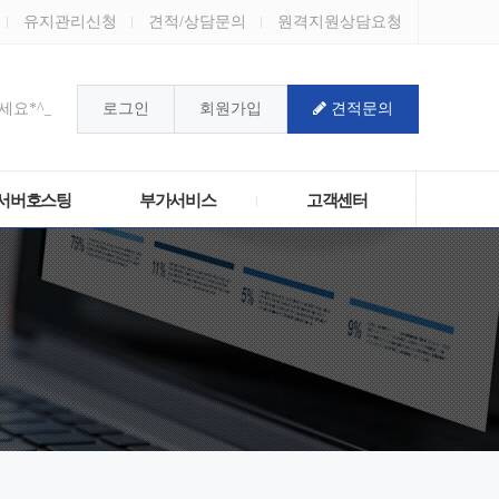
유지관리신청
견적/상담문의
원격지원상담요청
요*^_^*
로그인
회원가입
견적문의
!
서버호스팅
부가서비스
고객센터