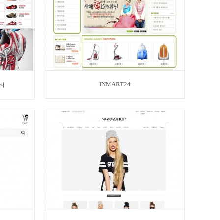
INMART24
멀티