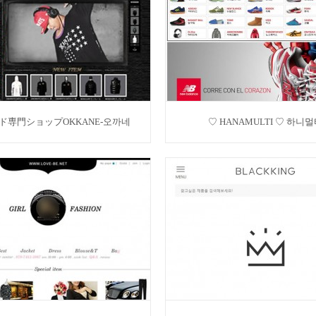
ド専門ショップOKKANE-오까네
♡ HANAMULTI ♡ 하니